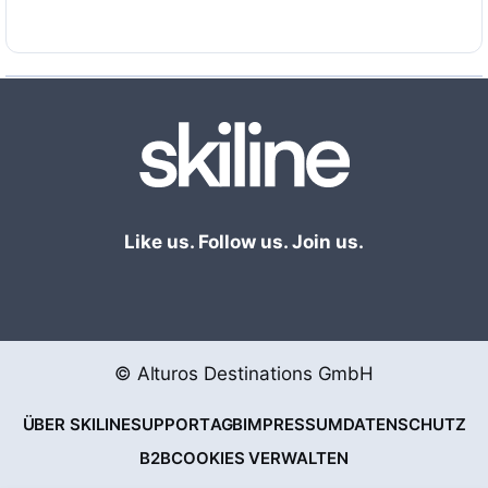
wegen dem unsere Gäste gerne wiederkommen.
Zudem ist die Anreise unkompliziert, schnell und
mautfrei!
Like us. Follow us. Join us.
© Alturos Destinations GmbH
ÜBER SKILINE
SUPPORT
AGB
IMPRESSUM
DATENSCHUTZ
B2B
COOKIES VERWALTEN